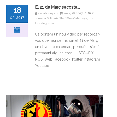
El 21 de Març s’acosta….
18
swcatalunya
/
març 18, 2017
/
1ª
03, 2017
Jornada Solidària Star Wars Catalunya
,
Inici
,
Uncategorized
Us portem un nou vídeo per recordar-
vos que heu de marcar el 21 de Març
en el vostre calendari, perquè …. s´està
preparant alguna cosa! SEGUEIX-
NOS: Web Facebook Twitter Instagram
Youtube