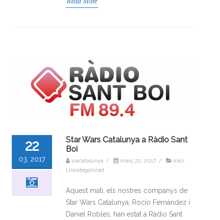
Read More
Star Wars Catalunya a Ràdio Sant
22
Boi
03, 2017
swcatalunya
/
març 22, 2017
/
Inici
,
Uncategorized
Aquest matí, els nostres companys de
Star Wars Catalunya, Rocío Fernández i
Daniel Robles, han estat a Ràdio Sant