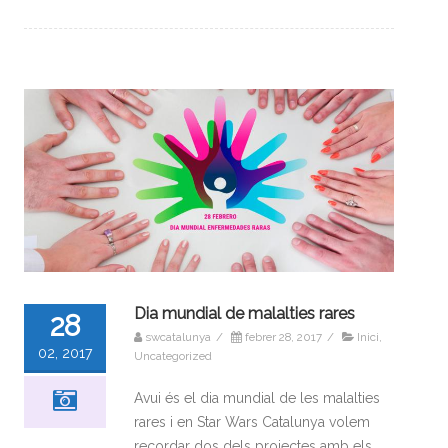
Dia mundial de malalties rares
28
swcatalunya
/
febrer 28, 2017
/
Inici
,
02, 2017
Uncategorized
Avui és el dia mundial de les malalties
rares i en Star Wars Catalunya volem
recordar dos dels projectes amb els