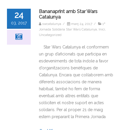
Bananaprint amb Star Wars
24
Catalunya
03, 2017
swcatalunya
/
març 24, 2017
/
1ª
Jornada Solidària Star Wars Catalunya
,
Inici
,
Uncategorized
Star Wars Catalunya el conformem
un grup d’aficionats que participa en
esdeveniments de tota índole a favor
d’organitzacions benèfiques de
Catalunya. Encara que col·laborem amb
diferents associacions de manera
habitual, també ho fem de forma
eventual amb altres entitats que
sol·liciten el nostre suport en actes
solidaris. Per al proper 21 de maig
estem preparant la Primera Jornada