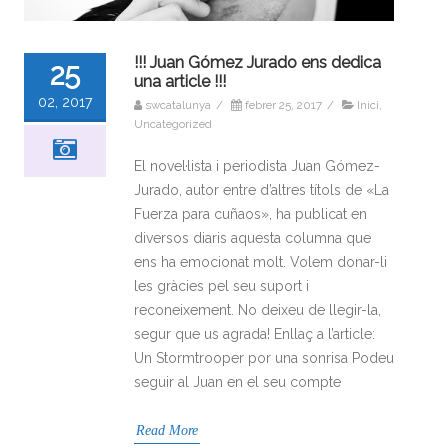
!!! Juan Gómez Jurado ens dedica
25
una article !!!
02, 2017
swcatalunya
/
febrer 25, 2017
/
Inici
,
Uncategorized
El novel·lista i periodista Juan Gómez-
Jurado, autor entre d’altres títols de «La
Fuerza para cuñaos», ha publicat en
diversos diaris aquesta columna que
ens ha emocionat molt. Volem donar-li
les gràcies pel seu suport i
reconeixement. No deixeu de llegir-la,
segur que us agrada! Enllaç a l’article:
Un Stormtrooper por una sonrisa Podeu
seguir al Juan en el seu compte
Read More