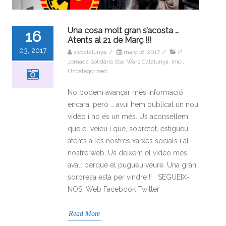
Una cosa molt gran s’acosta …
16
Atents al 21 de Març !!!
03, 2017
swcatalunya
/
març 16, 2017
/
1ª
Jornada Solidària Star Wars Catalunya
,
Inici
,
Uncategorized
No podem avançar més informació
encara, però … avui hem publicat un nou
vídeo i no és un més. Us aconsellem
que el veieu i que, sobretot, estigueu
atents a les nostres xarxes socials i al
nostre web. Us deixem el vídeo més
avall perquè el pugueu veure. Una gran
sorpresa està per vindre !! SEGUEIX-
NOS: Web Facebook Twitter
Read More