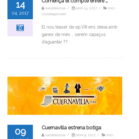
Comença el compte enrere …
14
swcatalunya
/
abril 14, 2017
/
Inici
,
04, 2017
Uncategorized
El nou teaser de ep.VIII ens deixa amb
ganes de més … serem capaços
d’aguantar ??
Cuernavilla estrena botiga
09
swcatalunya
/
abril 9, 2017
/
Inici
,