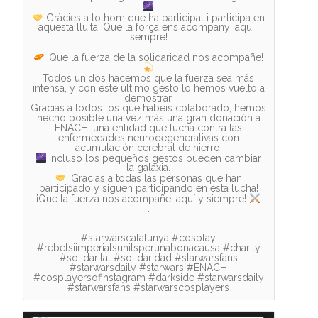
Gràcies a tothom que ha participat i participa en
aquesta lluita! Que la força ens acompanyi aquí i
sempre!
¡Que la fuerza de la solidaridad nos acompañe!
Todos unidos hacemos que la fuerza sea más
intensa, y con este último gesto lo hemos vuelto a
demostrar.
Gracias a todos los que habéis colaborado, hemos
hecho posible una vez más una gran donación a
ENACH, una entidad que lucha contra las
enfermedades neurodegenerativas con
Incluso los pequeños gestos pueden cambiar
¡Gracias a todas las personas que han
participado y siguen participando en esta lucha!
¡Que la fuerza nos acompañe, aquí y siempre!
.
.
.
#starwarscatalunya #cosplay
#rebelsiimperialsunitsperunabonacausa #charity
#solidaritat #solidaridad #starwarsfans
#starwarsdaily #starwars #ENACH
#cosplayersofinstagram #darkside #starwarsdaily
#starwarsfans #starwarscosplayers