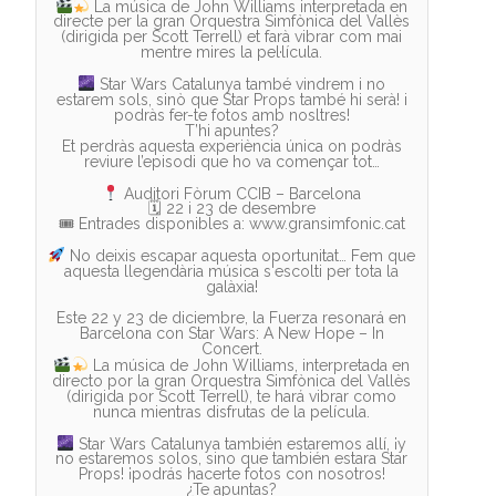
La música de John Williams interpretada en
directe per la gran Orquestra Simfònica del Vallès
(dirigida per Scott Terrell) et farà vibrar com mai
mentre mires la pel·lícula.
Star Wars Catalunya també vindrem i no
estarem sols, sinò que Star Props també hi serà! i
podràs fer-te fotos amb nosltres!
T’hi apuntes?
Et perdràs aquesta experiència única on podràs
reviure l’episodi que ho va començar tot…
Auditori Fòrum CCIB – Barcelona
🗓 22 i 23 de desembre
🎟 Entrades disponibles a: www.gransimfonic.cat
No deixis escapar aquesta oportunitat… Fem que
aquesta llegendària música s'escolti per tota la
galàxia!
Este 22 y 23 de diciembre, la Fuerza resonará en
Barcelona con Star Wars: A New Hope – In
La música de John Williams, interpretada en
directo por la gran Orquestra Simfònica del Vallès
(dirigida por Scott Terrell), te hará vibrar como
nunca mientras disfrutas de la película.
Star Wars Catalunya también estaremos allí, ¡y
no estaremos solos, sino que también estara Star
Props! ¡podrás hacerte fotos con nosotros!
¿Te apuntas?