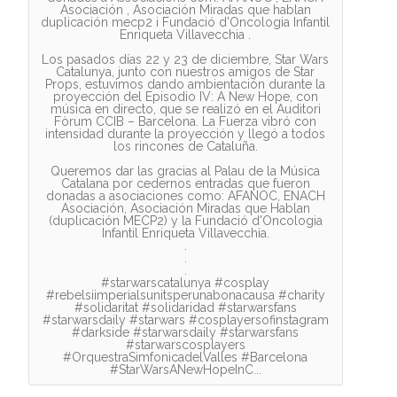
Asociación , Asociación Miradas que hablan
duplicación mecp2 i Fundació d'Oncologia Infantil
Enriqueta Villavecchia .
Los pasados días 22 y 23 de diciembre, Star Wars
Catalunya, junto con nuestros amigos de Star
Props, estuvimos dando ambientación durante la
proyección del Episodio IV: A New Hope, con
música en directo, que se realizó en el Auditori
Fòrum CCIB – Barcelona. La Fuerza vibró con
intensidad durante la proyección y llegó a todos
los rincones de Cataluña.
Queremos dar las gracias al Palau de la Música
Catalana por cedernos entradas que fueron
donadas a asociaciones como: AFANOC, ENACH
Asociación, Asociación Miradas que Hablan
(duplicación MECP2) y la Fundació d'Oncologia
Infantil Enriqueta Villavecchia.
.
.
.
#starwarscatalunya #cosplay
#rebelsiimperialsunitsperunabonacausa #charity
#solidaritat #solidaridad #starwarsfans
#starwarsdaily #starwars #cosplayersofinstagram
#darkside #starwarsdaily #starwarsfans
#starwarscosplayers
#OrquestraSimfonicadelValles #Barcelona
#StarWarsANewHopeInC...