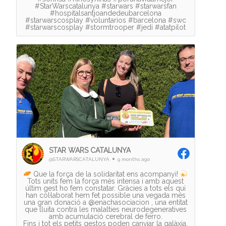
#StarWarscatalunya #starwars #starwarsfan
#hospitalsantjoandedeubarcelona
#starwarscosplay #voluntarios #barcelona #swc
#starwarscosplay #stormtrooper #jedi #atatpilot
STAR WARS CATALUNYA
@STARWARSCATALUNYA
9 months ago
Que la força de la solidaritat ens acompanyi!
Tots units fem la força més intensa i amb aquest
últim gest ho fem constatar. Gràcies a tots els qui
han col·laborat hem fet possible una vegada més
una gran donació a @enachasociacion , una entitat
que lluita contra les malalties neurodegeneratives
amb acumulació cerebral de ferro.
Fins i tot els petits gestos poden canviar la galàxia.