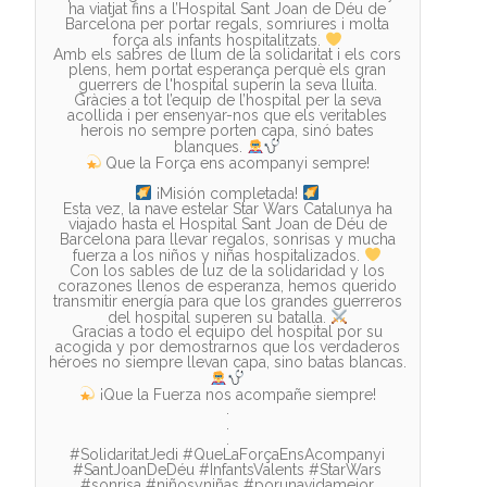
ha viatjat fins a l’Hospital Sant Joan de Déu de
Barcelona per portar regals, somriures i molta
força als infants hospitalitzats.
Amb els sabres de llum de la solidaritat i els cors
plens, hem portat esperança perquè els gran
guerrers de l'hospital superin la seva lluita.
Gràcies a tot l’equip de l’hospital per la seva
acollida i per ensenyar-nos que els veritables
herois no sempre porten capa, sinó bates
blanques.
Que la Força ens acompanyi sempre!
¡Misión completada!
Esta vez, la nave estelar Star Wars Catalunya ha
viajado hasta el Hospital Sant Joan de Déu de
Barcelona para llevar regalos, sonrisas y mucha
fuerza a los niños y niñas hospitalizados.
Con los sables de luz de la solidaridad y los
corazones llenos de esperanza, hemos querido
transmitir energía para que los grandes guerreros
del hospital superen su batalla.
Gracias a todo el equipo del hospital por su
acogida y por demostrarnos que los verdaderos
héroes no siempre llevan capa, sino batas blancas.
¡Que la Fuerza nos acompañe siempre!
.
.
.
#SolidaritatJedi #QueLaForçaEnsAcompanyi
#SantJoanDeDéu #InfantsValents #StarWars
#sonrisa #niñosyniñas #porunavidamejor