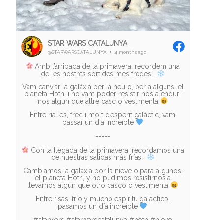
STAR WARS CATALUNYA
@STARWARSCATALUNYA
4 months ago
Amb l’arribada de la primavera, recordem una
de les nostres sortides més fredes…
Vam canviar la galàxia per la neu o, per a alguns: el
planeta Hoth, i no vam poder resistir-nos a endur-
nos algun que altre casc o vestimenta
Entre rialles, fred i molt d’esperit galàctic, vam
passar un dia increïble
-----
Con la llegada de la primavera, recordamos una
de nuestras salidas más frías…
Cambiamos la galaxia por la nieve o para algunos:
el planeta Hoth, y no pudimos resistirnos a
llevarnos algún que otro casco o vestimenta
Entre risas, frío y mucho espíritu galáctico,
pasamos un día increíble
#starwars #starwarscatalunya #hoth #nieve