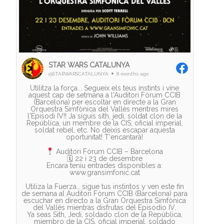
STAR WARS CATALUNYA
@STARWARSCATALUNYA
8 months ago
Utilitza la força... Segueix els teus instints i vine
aquest cap de setmana a l'Auditori Fòrum CCIB
(Barcelona) per escoltar en directe a la Gran
Orquestra Simfònica del Vallès mentres mires
l'Episodi IV!! Ja siguis sith, jedi, soldat clon de la
República, un membre de la CIS, oficial imperial,
soldat rebel, etc. No deixis escapar aquesta
oportunitat! T'encantarà!
Auditori Fòrum CCIB – Barcelona
🗓 22 i 23 de desembre
Encara teniu entrades disponibles a:
www.gransimfonic.cat
Utiliza la Fuerza… sigue tus instintos y ven este fin
de semana al Auditori Fòrum CCIB (Barcelona) para
escuchar en directo a la Gran Orquestra Simfònica
del Vallès mientras disfrutas del Episodio IV.
Ya seas Sith, Jedi, soldado clon de la República,
miembro de la CIS, oficial imperial, soldado