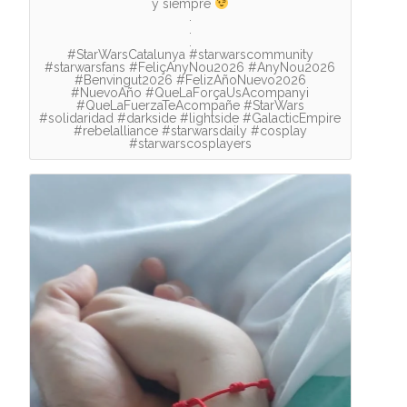
y siempre
.
.
.
#StarWarsCatalunya #starwarscommunity
#starwarsfans #FeliçAnyNou2026 #AnyNou2026
#Benvingut2026 #FelizAñoNuevo2026
#NuevoAño #QueLaForçaUsAcompanyi
#QueLaFuerzaTeAcompañe #StarWars
#solidaridad #darkside #lightside #GalacticEmpire
#rebelalliance #starwarsdaily #cosplay
#starwarscosplayers