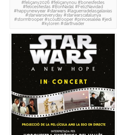
#feliçany2026 #feliçanynou #bonesfestes
#felicesfiestas #BonNadal #FelizNavidad
#happynewyear #starwars #laguerradelasgalaxias
#starwarseveryday #starwarscatalunya
#stormtrooper #scouttrooper #princesaleia #jedi
#kyloren #darthvader