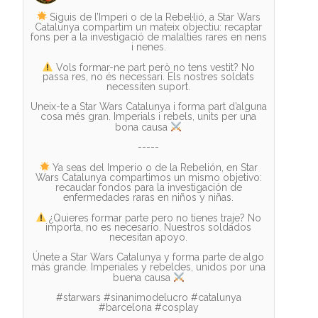
Siguis de l’Imperi o de la Rebel·lió, a Star Wars
Catalunya compartim un mateix objectiu: recaptar
fons per a la investigació de malalties rares en nens
i nenes.
Vols formar-ne part però no tens vestit? No
passa res, no és necessari. Els nostres soldats
necessiten suport.
Uneix-te a Star Wars Catalunya i forma part d’alguna
cosa més gran. Imperials i rebels, units per una
bona causa
-----
Ya seas del Imperio o de la Rebelión, en Star
Wars Catalunya compartimos un mismo objetivo:
recaudar fondos para la investigación de
enfermedades raras en niños y niñas.
¿Quieres formar parte pero no tienes traje? No
importa, no es necesario. Nuestros soldados
necesitan apoyo.
Únete a Star Wars Catalunya y forma parte de algo
más grande. Imperiales y rebeldes, unidos por una
buena causa
#starwars #sinanimodelucro #catalunya
#barcelona #cosplay