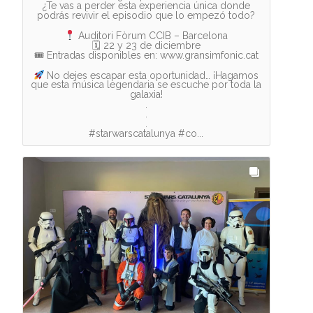
¿Te vas a perder esta experiencia única donde
podrás revivir el episodio que lo empezó todo?
Auditori Fòrum CCIB – Barcelona
🗓 22 y 23 de diciembre
🎟 Entradas disponibles en: www.gransimfonic.cat
No dejes escapar esta oportunidad… ¡Hagamos
que esta música legendaria se escuche por toda la
galaxia!
.
.
.
#starwarscatalunya #co...