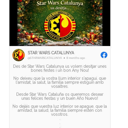
STAR WARS CATALUNYA
@STARWARSCATALUNYA
8 months ago
Des de Star Wars Catalunya us volem desitjar unes
bones festes i un bon Any Nou!
No deixeu que la vostra llum interior s'apagui, que
l'amistat, la salut, la família sempre estiguin amb
vosaltres.
Desde Star Wars Cataluña os queremos desear
unas felices fiestas y un buen Año Nuevo!
No dejáis que vuestra luz interior se apague, que la
amistad, la salud, la familia siempre estén con
vosotros.
.
.
.