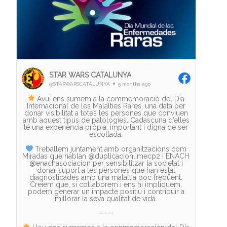
STAR WARS CATALUNYA
@STARWARSCATALUNYA
5 months ago
Avui ens sumem a la commemoració del Dia
Internacional de les Malalties Rares, una data per
donar visibilitat a totes les persones que conviuen
amb aquest tipus de patologies. Cadascuna d’elles
té una experiència pròpia, important i digna de ser
escoltada.
Treballem juntament amb organitzacions com
Miradas que hablan @duplicacion_mecp2 i ENACH
@enachasociacion per sensibilitzar la societat i
donar suport a les persones que han estat
diagnosticades amb una malaltia poc freqüent.
Creiem que, si col·laborem i ens hi impliquem,
podem generar un impacte positiu i contribuir a
millorar la seva qualitat de vida.
-----