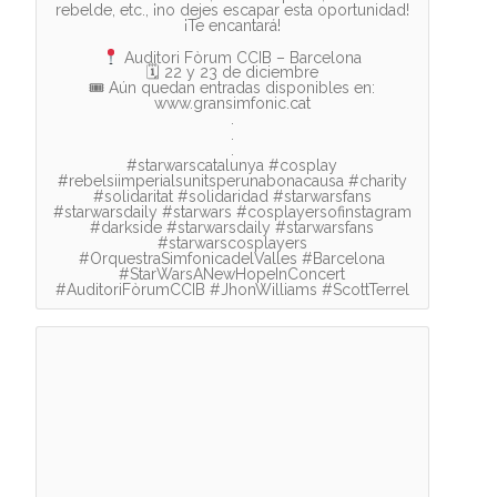
rebelde, etc., ¡no dejes escapar esta oportunidad!
¡Te encantará!
Auditori Fòrum CCIB – Barcelona
🗓 22 y 23 de diciembre
🎟 Aún quedan entradas disponibles en:
www.gransimfonic.cat
.
.
.
#starwarscatalunya #cosplay
#rebelsiimperialsunitsperunabonacausa #charity
#solidaritat #solidaridad #starwarsfans
#starwarsdaily #starwars #cosplayersofinstagram
#darkside #starwarsdaily #starwarsfans
#starwarscosplayers
#OrquestraSimfonicadelValles #Barcelona
#StarWarsANewHopeInConcert
#AuditoriFòrumCCIB #JhonWilliams #ScottTerrel