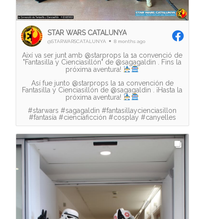
STAR WARS CATALUNYA
@STARWARSCATALUNYA
8 months ago
Així va ser junt amb @starprops la 1a convenció de
"Fantasilla y Cienciasillón" de @sagagaldin . Fins la
próxima aventura!
Así fue junto @starprops la 1a convención de
Fantasilla y Cienciasillón de @sagagaldin . ¡Hasta la
próxima aventura!
#starwars #sagagaldin #fantasillaycienciasillon
#fantasía #cienciaficción #cosplay #canyelles