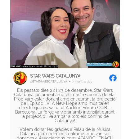
STAR WARS CATALUNYA
@STARWARSCATALUNYA
7 months ago
Els passats dies 22 i 23 de desembre, Star Wars
Catalunya juntament amb els nostres amics de Star
Prop vam estar donant ambient durant la projecció
de l'Episodi IV: A New Hope amb música en
directe que es va fer al Auditori Fòrum CCIB –
Barcelona. La força va vibrar amb intensitat durant
la projecció i va arribar a tots els confins de
Catalunya!
Volem donar les gràcies a Palau de la Musica
Catalana per cedirr-nos entrades que van ser
donades a Associacions com: AFANOC , ENACH