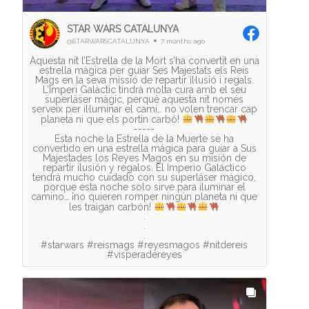
STAR WARS CATALUNYA
@STARWARSCATALUNYA
7 months ago
Aquesta nit l’Estrella de la Mort s’ha convertit en una
estrella màgica per guiar Ses Majestats els Reis
Mags en la seva missió de repartir il·lusió i regals.
L’Imperi Galàctic tindrà molta cura amb el seu
superlàser màgic, perquè aquesta nit només
serveix per il·luminar el camí… no volen trencar cap
planeta ni que els portin carbó!
-----
Esta noche la Estrella de la Muerte se ha
convertido en una estrella mágica para guiar a Sus
Majestades los Reyes Magos en su misión de
repartir ilusión y regalos. El Imperio Galáctico
tendrá mucho cuidado con su superláser mágico,
porque esta noche solo sirve para iluminar el
camino… ¡no quieren romper ningún planeta ni que
les traigan carbón!
.
.
.
#starwars #reismags #reyesmagos #nitdereis
#visperadereyes