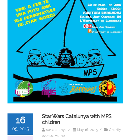
Star Wars Catalunya with MPS
16
children
05, 2015
swcatalunya
/
May 16, 2015
/
Charity
events
,
Home