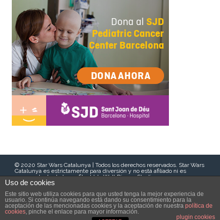
© 2020 Star Wars Catalunya | Todos los derechos reservados. Star Wars
Catalunya es estrictamente para diversión y no está afiliado ni es
representante de Lucasfilm Ltd., Walt Disney Studios o sus
Uso de cookies
subsidiarias. Esta comunidad de fans dirigida por voluntarios apoya el
trabajo benéfico de organizaciones locales sin fines de lucro. La
Este sitio web utiliza cookies para que usted tenga la mejor experiencia de
mención o referencia a “Star Wars”, la terminología del género o
usuario. Si continúa navegando está dando su consentimiento para la
similares no implica ni pretende infringir los derechos de autor. Star
aceptación de las mencionadas cookies y la aceptación de nuestra
política de
Wars, sus personajes, vestuario, y todo lo relacionado son propiedad
cookies
, pinche el enlace para mayor información.
intelectual de Lucasfilm. © & ™ Lucasfilm Ltd. Todos los derechos
plugin cookies
reservados. Usado con su consentimiento.