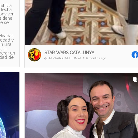
el Día
 fecha
conviven
s tiene
de ser
Miradas
iedad y
on una
 si
STAR WARS CATALUNYA
erar un
idad de
@STARWARSCATALUNYA
6 months ago