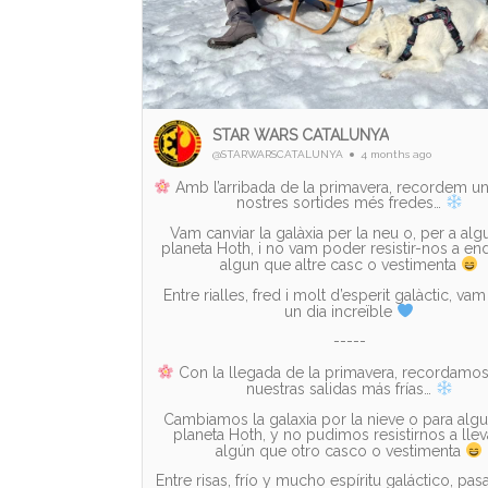
STAR WARS CATALUNYA
@STARWARSCATALUNYA
4 months ago
Amb l’arribada de la primavera, recordem un
nostres sortides més fredes…
Vam canviar la galàxia per la neu o, per a alg
planeta Hoth, i no vam poder resistir-nos a en
algun que altre casc o vestimenta
Entre rialles, fred i molt d’esperit galàctic, va
un dia increïble
-----
Con la llegada de la primavera, recordamo
nuestras salidas más frías…
Cambiamos la galaxia por la nieve o para algu
planeta Hoth, y no pudimos resistirnos a lle
algún que otro casco o vestimenta
Entre risas, frío y mucho espíritu galáctico, pa