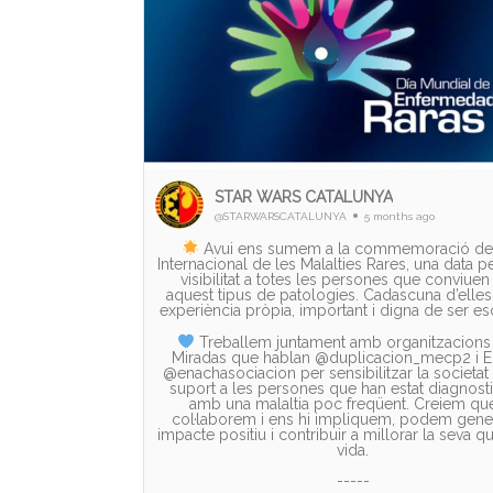
STAR WARS CATALUNYA
@STARWARSCATALUNYA
5 months ago
Avui ens sumem a la commemoració del
Internacional de les Malalties Rares, una data p
visibilitat a totes les persones que conviue
aquest tipus de patologies. Cadascuna d’elles
experiència pròpia, important i digna de ser es
Treballem juntament amb organitzacion
Miradas que hablan @duplicacion_mecp2 i
@enachasociacion per sensibilitzar la societat
suport a les persones que han estat diagnost
amb una malaltia poc freqüent. Creiem que
col·laborem i ens hi impliquem, podem gene
impacte positiu i contribuir a millorar la seva qu
vida.
-----