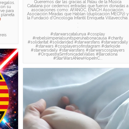
Queremos dar las gracias al Palau de la Música
 regalos.
Catalana por cedernos entradas que fueron donadas a
con su
asociaciones como: AFANOC, ENACH Asociación,
rve para
Asociación Miradas que Hablan (duplicación MECP2) y
 planeta
la Fundació d'Oncologia Infantil Enriqueta Villavecchia.
.
.
.
#starwarscatalunya #cosplay
reis
#rebelsiimperialsunitsperunabonacausa #charity
#solidaritat #solidaridad #starwarsfans #starwarsdaily
#starwars #cosplayersofinstagram #darkside
#starwarsdaily #starwarsfans #starwarscosplayers
#OrquestraSimfonicadelValles #Barcelona
#StarWarsANewHopeInC...