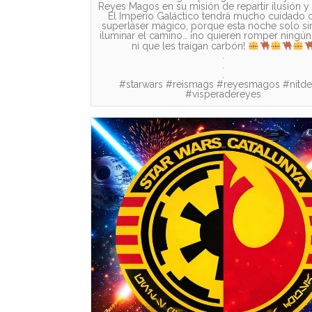
Reyes Magos en su misión de repartir ilusión y
El Imperio Galáctico tendrá mucho cuidado 
superláser mágico, porque esta noche solo si
iluminar el camino… ¡no quieren romper ningún
ni que les traigan carbón!
.
.
.
#starwars #reismags #reyesmagos #nitde
#visperadereyes