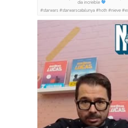
día increíble
#starwars #starwarscatalunya #hoth #nieve #e