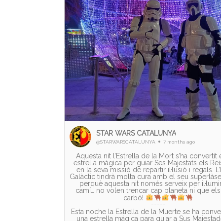
STAR WARS CATALUNYA
@STARWARSCATALUNYA
7 months ago
Aquesta nit l’Estrella de la Mort s’ha convertit
estrella màgica per guiar Ses Majestats els Re
en la seva missió de repartir il·lusió i regals. L
Galàctic tindrà molta cura amb el seu superlàs
perquè aquesta nit només serveix per il·lumi
camí… no volen trencar cap planeta ni que els
carbó!
-----
Esta noche la Estrella de la Muerte se ha conve
una estrella mágica para guiar a Sus Majestad