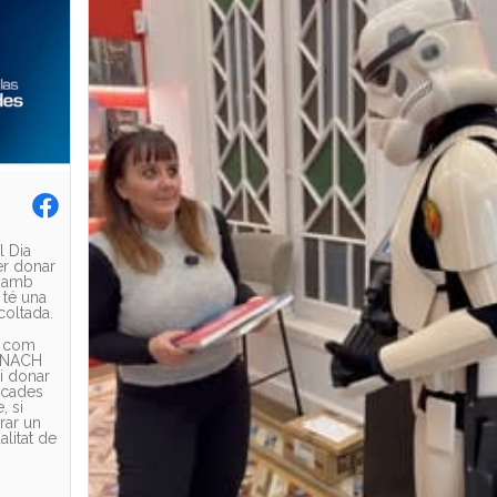
 Dia
er donar
n amb
 té una
coltada.
s com
 ENACH
 i donar
icades
, si
rar un
alitat de