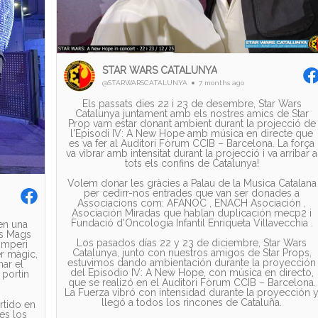
STAR WARS CATALUNYA
@STARWARSCATALUNYA
7 months ago
Els passats dies 22 i 23 de desembre, Star Wars
Catalunya juntament amb els nostres amics de Star
Prop vam estar donant ambient durant la projecció de
l'Episodi IV: A New Hope amb música en directe que
es va fer al Auditori Fòrum CCIB – Barcelona. La força
va vibrar amb intensitat durant la projecció i va arribar a
tots els confins de Catalunya!
Volem donar les gràcies a Palau de la Musica Catalana
per cedirr-nos entrades que van ser donades a
Associacions com: AFANOC , ENACH Asociación ,
Asociación Miradas que hablan duplicación mecp2 i
Fundació d'Oncologia Infantil Enriqueta Villavecchia .
 en una
is Mags
Los pasados días 22 y 23 de diciembre, Star Wars
’Imperi
Catalunya, junto con nuestros amigos de Star Props,
er màgic,
estuvimos dando ambientación durante la proyección
nar el
del Episodio IV: A New Hope, con música en directo,
 portin
que se realizó en el Auditori Fòrum CCIB – Barcelona.
La Fuerza vibró con intensidad durante la proyección 
llegó a todos los rincones de Cataluña.
rtido en
es los