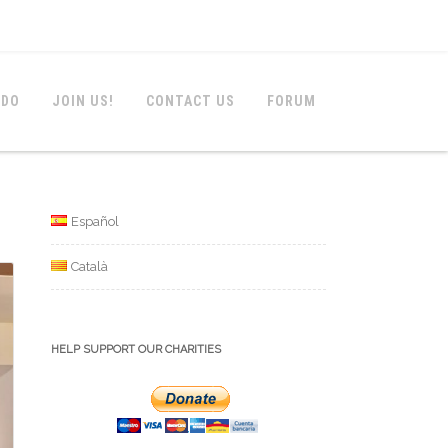
 DO
JOIN US!
CONTACT US
FORUM
Español
Català
HELP SUPPORT OUR CHARITIES