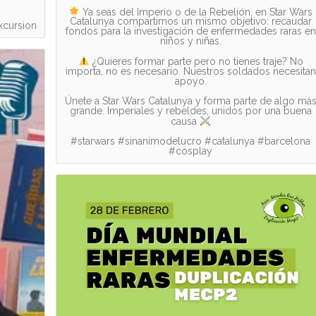
Ya seas del Imperio o de la Rebelión, en Star Wars
Catalunya compartimos un mismo objetivo: recaudar
xcursion
fondos para la investigación de enfermedades raras en
niños y niñas.
¿Quieres formar parte pero no tienes traje? No
importa, no es necesario. Nuestros soldados necesitan
apoyo.
Únete a Star Wars Catalunya y forma parte de algo má
grande. Imperiales y rebeldes, unidos por una buena
causa
#starwars #sinanimodelucro #catalunya #barcelona
#cosplay