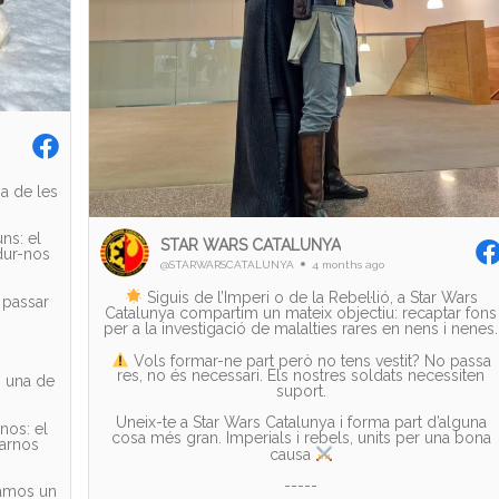
a de les
uns: el
STAR WARS CATALUNYA
dur-nos
@STARWARSCATALUNYA
4 months ago
Siguis de l’Imperi o de la Rebel·lió, a Star Wars
m passar
Catalunya compartim un mateix objectiu: recaptar fons
per a la investigació de malalties rares en nens i nenes.
Vols formar-ne part però no tens vestit? No passa
res, no és necessari. Els nostres soldats necessiten
s una de
suport.
Uneix-te a Star Wars Catalunya i forma part d’alguna
nos: el
cosa més gran. Imperials i rebels, units per una bona
varnos
causa
-----
samos un