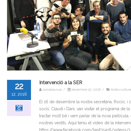
Intervenció a la SER
22
swcatalunya
/
desembre 22, 2016
/
Actes cultura
12, 2016
El 16 de desembre la nostra secretària, Rocío, i 
socis, Claudi i Dani, van visitar el programa de l
tractar molt bé i vam parlar de la nova pel·lícula, 
nostres vestits. Aquí teniu el vídeo de la interven
https://www.facebook.com/lanit31416/videos