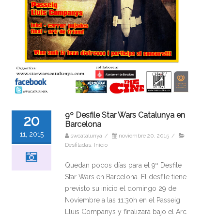
9º Desfile Star Wars Catalunya en
20
Barcelona
11, 2015
swcatalunya
/
noviembre 20, 2015
/
Desfiladas
,
Inicio
Quedan pocos días para el 9º Desfile
Star Wars en Barcelona. El desfile tiene
previsto su inicio el domingo 29 de
Noviembre a las 11:30h en el Passeig
Lluis Companys y finalizará bajo el Arc