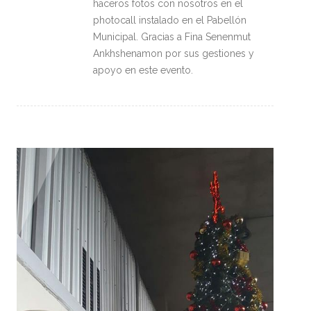
haceros fotos con nosotros en el
photocall instalado en el Pabellón
Municipal. Gracias a Fina Senenmut
Ankhshenamon por sus gestiones y
apoyo en este evento.