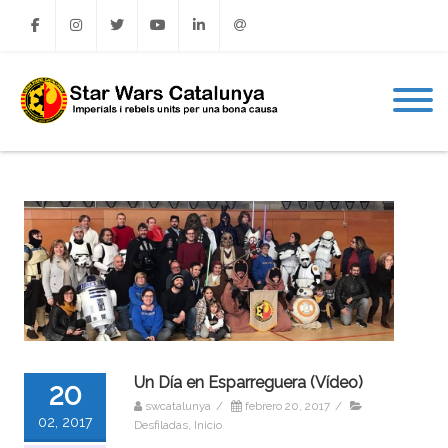
Facebook
Instagram
Twitter
Youtube
Linkedin
Email
Un Día en Esparreguera (Vídeo)
20
swcatalunya
/
febrero 20, 2017
/
02, 2017
Desfiladas
,
Inicio