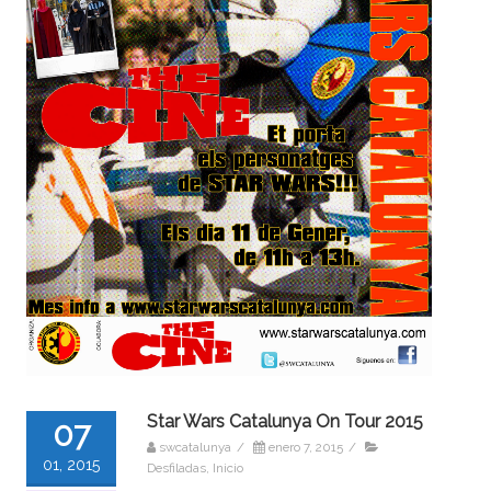
Star Wars Catalunya On Tour 2015
07
swcatalunya
/
enero 7, 2015
/
01, 2015
Desfiladas
,
Inicio