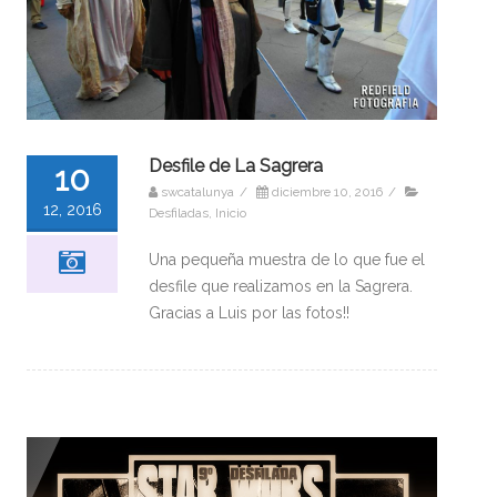
Desfile de La Sagrera
10
swcatalunya
/
diciembre 10, 2016
/
12, 2016
Desfiladas
,
Inicio
Una pequeña muestra de lo que fue el
desfile que realizamos en la Sagrera.
Gracias a Luis por las fotos!!