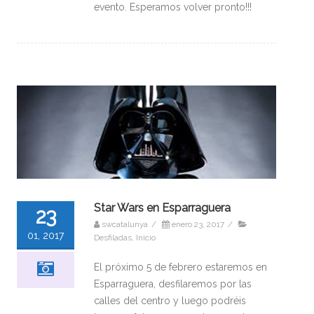
evento. Esperamos volver pronto!!!
Star Wars en Esparraguera
23
swcatalunya
/
enero 23, 2017
/
01, 2017
Desfiladas
,
Inicio
El próximo 5 de febrero estaremos en
Esparraguera, desfilaremos por las
calles del centro y luego podréis