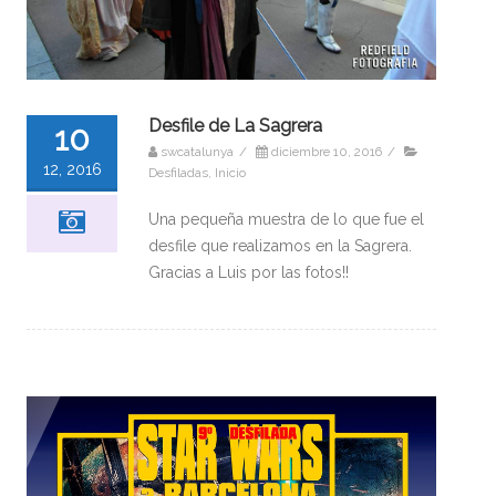
Desfile de La Sagrera
10
swcatalunya
/
diciembre 10, 2016
/
12, 2016
Desfiladas
,
Inicio
Una pequeña muestra de lo que fue el
desfile que realizamos en la Sagrera.
Gracias a Luis por las fotos!!