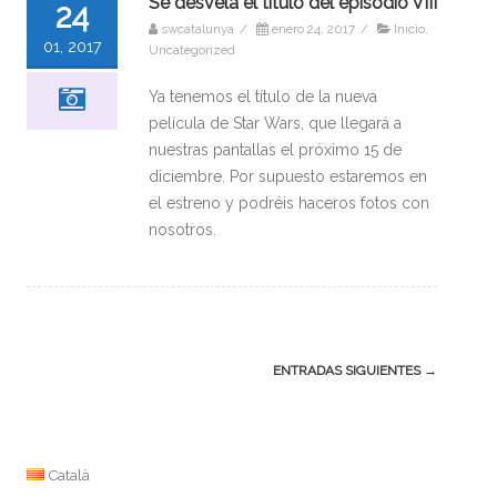
Se desvela el título del episodio VIII
24
swcatalunya
/
enero 24, 2017
/
Inicio
,
01, 2017
Uncategorized
Ya tenemos el título de la nueva
película de Star Wars, que llegará a
nuestras pantallas el próximo 15 de
diciembre. Por supuesto estaremos en
el estreno y podréis haceros fotos con
nosotros.
Navegación
ENTRADAS SIGUIENTES
→
de
la
entrada
Català