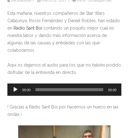
swcatalunya
/
marzo 22, 2017
/
Inicio
,
Uncategorized
Esta mañana, nuestros compañeros de Star Wars
Catalunya, Rocío Fernández y Daniel Robles, han estado
en
Ràdio Sant Boi
contando un poquito mejor cual es
nuestra labor y dando más información acerca de
algunas de las causas y entidades con las que
colaboramos.
Aquí os dejamos el audio para los que no habéis podido
disfrutar de la entrevista en directo.
Audio
00:00
00:00
Player
! Gracias a Ràdio Sant Boi por hacernos un hueco en las
ondas ¡