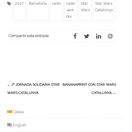
2017
Barcelona
radio
radio
Star
Star Wars
sant
Wars
Catalunya
boi
Compartir esta entrada
Navegación
←
1ª JORNADA SOLIDARIA STAR
BANANAPRINT CON STAR WARS
de
WARS CATALUNYA
CATALUNYA
→
la
entrada
Català
English