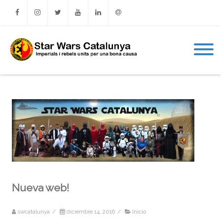
Facebook
Instagram
Twitter
Youtube
Linkedin
Email
Nueva web!
swcatalunya
/
diciembre 14, 2016
/
Inicio