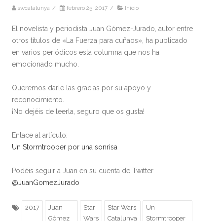
swcatalunya
/
febrero 25, 2017
/
Inicio
El novelista y periodista Juan Gómez-Jurado, autor entre
otros títulos de «La Fuerza para cuñaos», ha publicado
en varios periódicos esta columna que nos ha
emocionado mucho.
Queremos darle las gracias por su apoyo y
reconocimiento.
¡No dejéis de leerla, seguro que os gusta!
Enlace al artículo:
Un Stormtrooper por una sonrisa
Podéis seguir a Juan en su cuenta de Twitter
@JuanGomezJurado
2017
Juan
Star
Star Wars
Un
Gómez
Wars
Catalunya
Stormtrooper