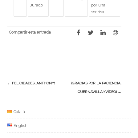
Jurado
por una
sonrisa
Compartir esta entrada
Navegación
←
FELICIDADES, ANTHONY!
¡GRACIAS POR LA PACIENCIA,
de
CUERNAVILLA! (VÍDEO)
→
la
entrada
Català
English