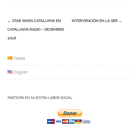
Navegación
←
STAR WARS CATALUNYA EN
INTERVENCIÓN EN LA SER
→
de
CATALUNYA RADIO – DICIEMBRE
la
2016
entrada
Català
English
PARTICIPA EN NUESTRA LABOR SOCIAL